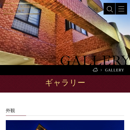
Noblesse Kitakogane
松戸市 大金平
GALLER
HOME
GALLERY
ギャラリー
外観